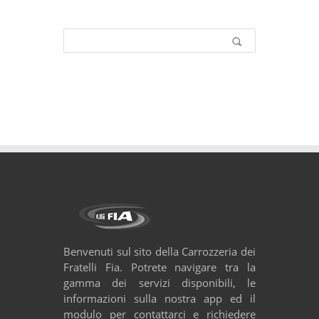
Form di ricerca
Cerca
Benvenuti sul sito della Carrozzeria dei
Fratelli Fia. Potrete navigare tra la
gamma dei servizi disponibili, le
informazioni sulla nostra app ed il
modulo per contattarci e richiedere