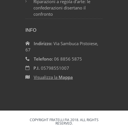
Riparazioni a regola d’arte: le
confederazioni disertano il
confronto
INFO
Indirizzo:
Via Sambuca Pistoiese,
67
Telefono:
06 8856 5875
P.I.
05798551007
Visualizza la
Mappa
COPYRIGHT FRATELLI FIA 2018. ALL RIGHTS
RESERVED.