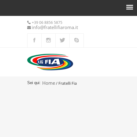
+39 06 8856 5875
info@fratellifiaroma.it
Tu sei qui
Home
Sei qui:
/ Fratelli Fia